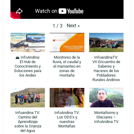
Next
»
1
/
3
🏔️ InfoAndina:
Monitoreo de la
InfoandinaTV:
El Hub de
lluvia, el caudal y
VII Encuentro de
Conocimiento y
el mamanteo en
Saberes y
Soluciones para
zonas de
Haceres de los
los Andes
montaña
Pobladores
Rurales Andinos
Infoandina TV:
InfoAndina TV:
Montañismo y
Camino del
Los ODS's y
Glaciares –
Aprendizaje
nuestras
InfoAndina TV
sobre la Crianza
Montañas
del Agua