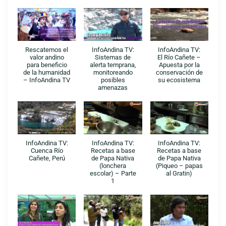
Rescatemos el
InfoAndina TV:
InfoAndina TV:
valor andino
Sistemas de
El Río Cañete –
para beneficio
alerta temprana,
Apuesta por la
de la humanidad
monitoreando
conservación de
– InfoAndina TV
posibles
su ecosistema
amenazas
InfoAndina TV:
InfoAndina TV:
InfoAndina TV:
Cuenca Río
Recetas a base
Recetas a base
Cañete, Perú
de Papa Nativa
de Papa Nativa
(lonchera
(Piqueo – papas
escolar) – Parte
al Gratin)
1