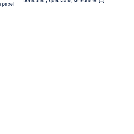
bofedales y quebradas, se reúne en […]
u papel