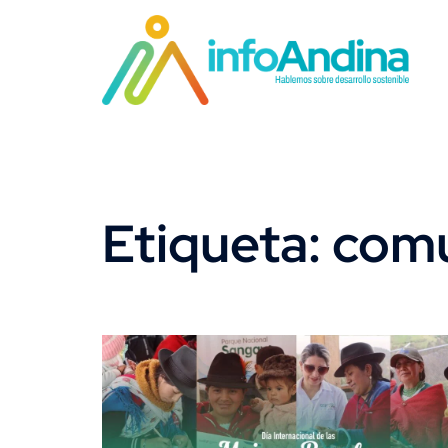
Saltar
al
contenido
Etiqueta:
comu