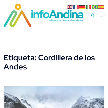
Saltar
al
Alte
Buscar
contenido
men
Etiqueta:
Cordillera de los
Andes