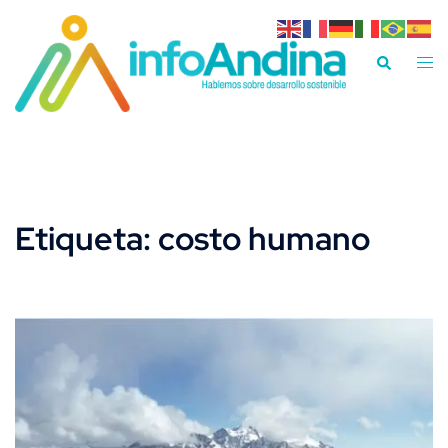
Saltar
al
Alte
Buscar
contenido
men
Etiqueta:
costo humano