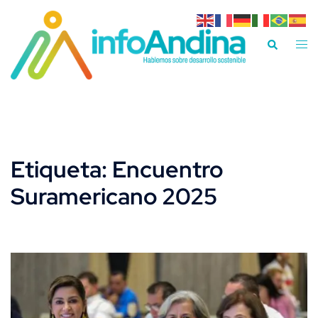
Saltar
al
Alte
Buscar
contenido
men
Etiqueta:
Encuentro
Suramericano 2025