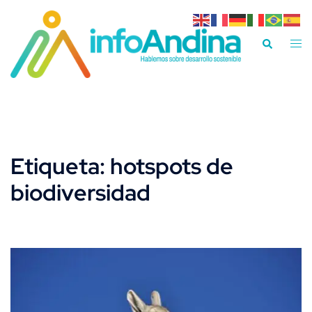
Saltar
al
Alte
Buscar
contenido
men
Etiqueta:
hotspots de
biodiversidad