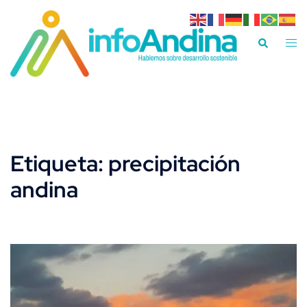
Saltar
al
Alte
Buscar
contenido
men
Etiqueta:
precipitación
andina