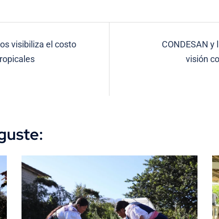
 visibiliza el costo
CONDESAN y la
ropicales
visión c
guste: