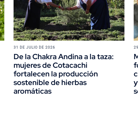
31 DE JULIO DE 2026
2
De la Chakra Andina a la taza:
M
mujeres de Cotacachi
f
fortalecen la producción
c
sostenible de hierbas
y
aromáticas
s