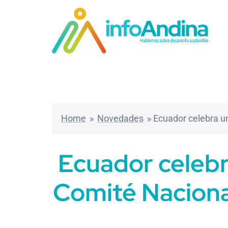
Saltar
al
contenido
Home
»
Novedades
»
Ecuador celebra un
Ecuador celebra
Comité Naciona