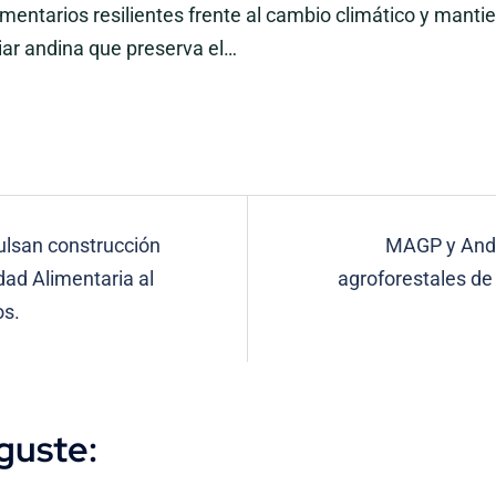
mentarios resilientes frente al cambio climático y mantie
liar andina que preserva el…
ulsan construcción
MAGP y Ande
idad Alimentaria al
agroforestales de 
os.
guste: