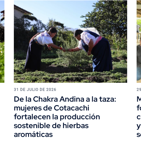
31 DE JULIO DE 2026
2
De la Chakra Andina a la taza:
M
mujeres de Cotacachi
f
fortalecen la producción
c
sostenible de hierbas
y
aromáticas
s