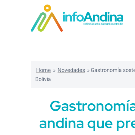
Saltar
al
contenido
Home
»
Novedades
»
Gastronomía sosten
Bolivia
Gastronomía s
andina que pre