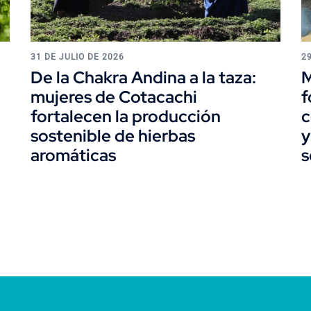
31 DE JULIO DE 2026
2
De la Chakra Andina a la taza:
M
mujeres de Cotacachi
f
fortalecen la producción
c
sostenible de hierbas
y
aromáticas
s