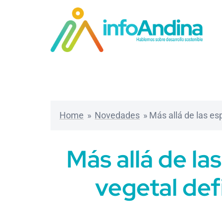
Saltar
al
contenido
Home
»
Novedades
»
Más allá de las es
Más allá de la
vegetal def